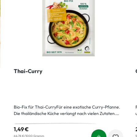
Thai-Curry
Bio-Fix für Thai-CurryFür eine exotische Curry-Pfanne.
Die thailändische Küche verlangt nach vielen Zutaten.
Um Ihnen etwas Arbeit abzunehmen, ist der Großteil
davon in dieser Würzmischung vereint. Kurkuma, Ingwer
1,49 €
und Limette verbreiten einen Hauch Exotik, Galgant
64,78 €/1000 Gramm