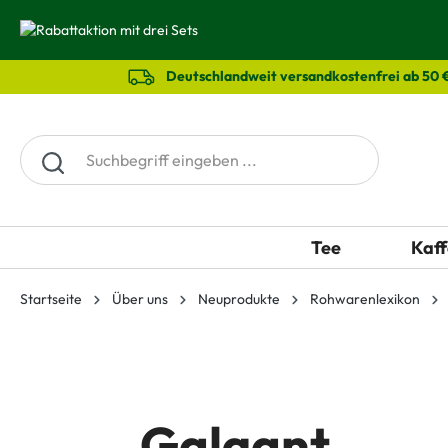
springen
Zur Hauptnavigation springen
Deutschlandweit versandkostenfrei ab 50 
Tee
Kaff
Startseite
Über uns
Neuprodukte
Rohwarenlexikon
Galgant