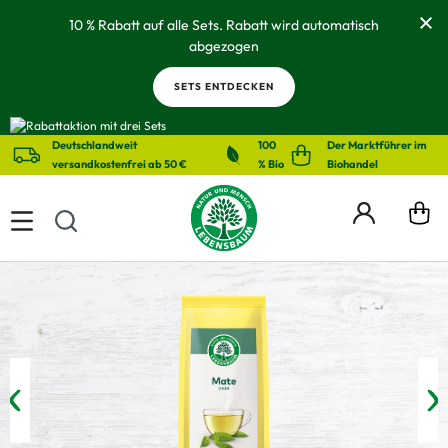
alt springen
10 % Rabatt auf alle Sets. Rabatt wird automatisch
abgezogen
SETS ENTDECKEN
Deutschlandweit
100
Der Marktführer im
versandkostenfrei ab 50 €
% Bio
Biohandel
Bildergalerie überspringen