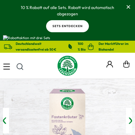
alt springen
10 % Rabatt auf alle Sets. Rabatt wird automatisch
abgezogen
SETS ENTDECKEN
Deutschlandweit
100
Der Marktführer im
versandkostenfrei ab 50 €
% Bio
Biohandel
Bildergalerie überspringen