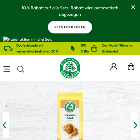
alt springen
10 % Rabatt auf alle Sets. Rabatt wird automatisch
abgezogen
SETS ENTDECKEN
Deutschlandweit
100
Der Marktführer im
versandkostenfrei ab 50 €
% Bio
Biohandel
Bildergalerie überspringen