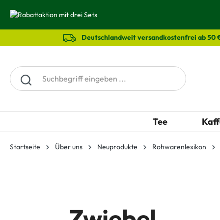
springen
Zur Hauptnavigation springen
Deutschlandweit versandkostenfrei ab 50 
Tee
Kaff
Startseite
Über uns
Neuprodukte
Rohwarenlexikon
Zwiebel