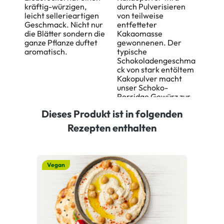
kräftig-würzigen,
durch Pulverisieren
leicht sellerieartigen
von teilweise
Geschmack. Nicht nur
entfetteter
die Blätter sondern die
Kakaomasse
ganze Pflanze duftet
gewonnenen. Der
aromatisch.
typische
Schokoladengeschma
ck von stark entöltem
Kakopulver macht
unser Schoko-
Porridge Gewürz zur
morgendlichen
Dieses Produkt ist in folgenden
Leckerei.
Rezepten enthalten
Vegan