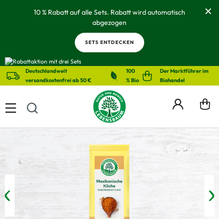
alt springen
10 % Rabatt auf alle Sets. Rabatt wird automatisch
abgezogen
SETS ENTDECKEN
Deutschlandweit
100
Der Marktführer im
versandkostenfrei ab 50 €
% Bio
Biohandel
Bildergalerie überspringen