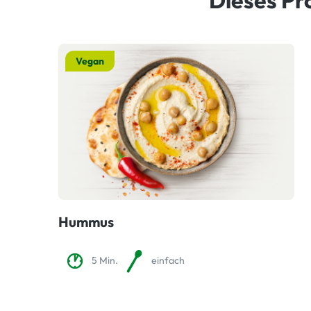
Vegan
Hummus
5 Min.
einfach