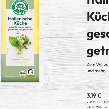
Küc
ges
get
Zum Würzen
und mehr.
3,19 €
91,14 €/1000 G
Inhalt:
35 Gram