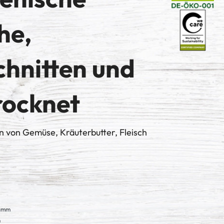
he,
chnitten und
rocknet
 von Gemüse, Kräuterbutter, Fleisch
ramm
m