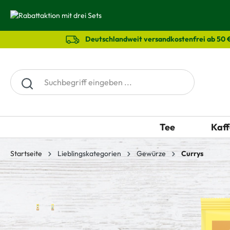
springen
Zur Hauptnavigation springen
Deutschlandweit versandkostenfrei ab 50 
Tee
Kaff
Startseite
Lieblingskategorien
Gewürze
Currys
Bildergalerie überspringen