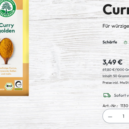
Cur
Für würzige
Schärfe
3,49 €
69,80 €/1000 
Inhalt:
50 Gram
Preise inkl. MwSt
Sofort v
Art.-Nr.:
1130
Produkt 